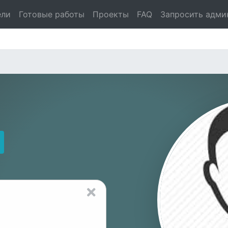
ели
Готовые работы
Проекты
FAQ
Запросить адми