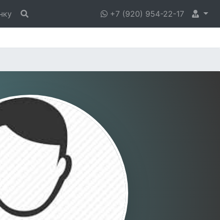
нку
+7 (920) 954-22-17