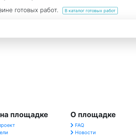
зине готовых работ.
В каталог готовых работ
 на площадке
О площадке
проект
FAQ
ели
Новости