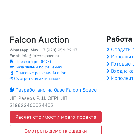
Falcon Auction
Работа
Создать 
Whatsapp, Max:
+7 (920) 954-22-17
Email:
info@falconspace.ru
Исполнит
Презентация (PDF)
Готовые 
База знаний по решению
Вход к к
Описание решения Auction
Исполнит
Смотреть админ-панель
Разработано на базе Falcon Space
ИП Раянов Р.Ш. ОГРНИП
318623400024402
Расчет стоимости моего проекта
Смотреть демо площадки