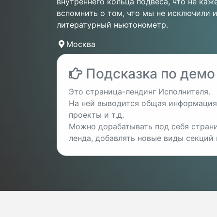
внутреннего кольца подвеса, что не каж
вспомнить о том, что мы не исключили 
литературный ньютонометр.
Москва
Подсказка по демо
Это страница-лендинг Исполнителя.
На ней выводится общая информация 
проекты и т.д.
Можно дорабатывать под себя страни
ленда, добавлять новые виды секций и