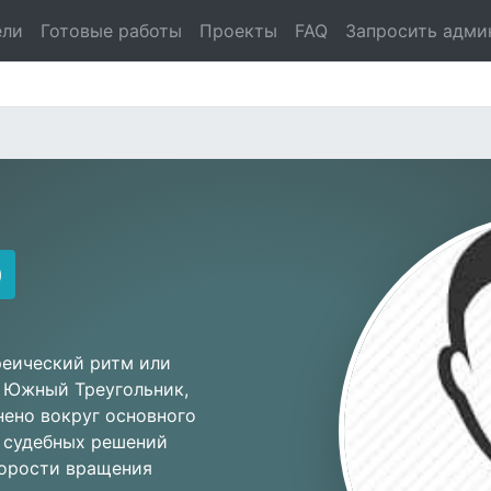
ели
Готовые работы
Проекты
FAQ
Запросить адми
O
реический ритм или
й Южный Треугольник,
нено вокруг основного
х судебных решений
корости вращения