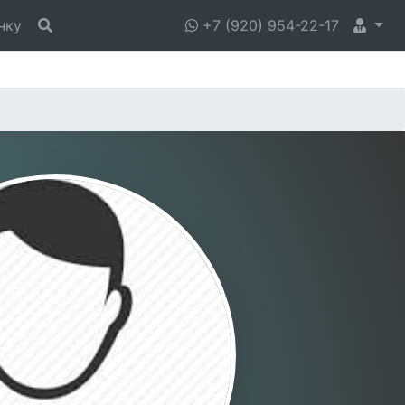
нку
+7 (920) 954-22-17