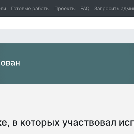
ели
Готовые работы
Проекты
FAQ
Запросить адми
рован
е, в которых участвовал ис