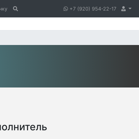
нку
+7 (920) 954-22-17
полнитель