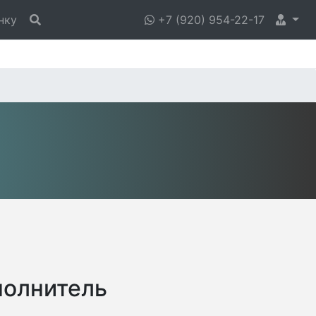
нку
+7 (920) 954-22-17
полнитель