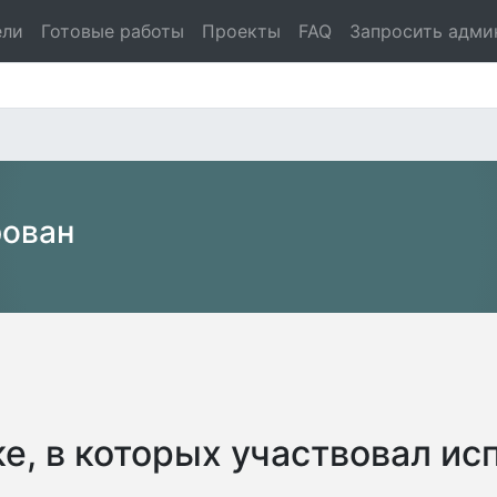
ели
Готовые работы
Проекты
FAQ
Запросить адми
рован
е, в которых участвовал ис