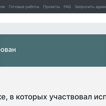
ели
Готовые работы
Проекты
FAQ
Запросить адми
рован
е, в которых участвовал ис