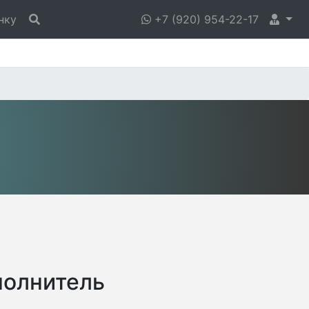
нку
+7 (920) 954-22-17
полнитель