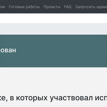
ели
Готовые работы
Проекты
FAQ
Запросить адми
рован
е, в которых участвовал ис