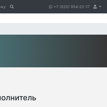
нку
+7 (920) 954-22-17
полнитель