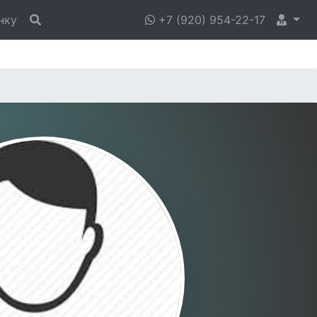
нку
+7 (920) 954-22-17