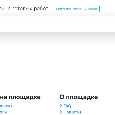
зине готовых работ.
В каталог готовых работ
 на площадке
О площадке
проект
FAQ
ели
Новости