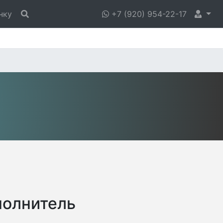
нку
+7 (920) 954-22-17
полнитель