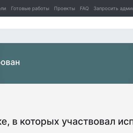
ели
Готовые работы
Проекты
FAQ
Запросить адми
рован
е, в которых участвовал ис