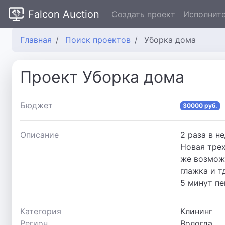
Falcon Auction
Создать проект
Исполнит
Главная
Поиск проектов
Уборка дома
Проект Уборка дома
Бюджет
30000 руб.
Описание
2 раза в н
Новая трех
же возможн
глажка и тд
5 минут п
Категория
Клининг
Регион
Вологда