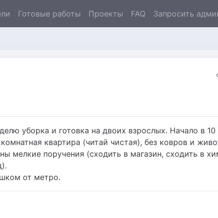
ели
Готовые работы
Проекты
FAQ
Запросить адми
еделю уборка и готовка на двоих взрослых. Начало в 10 
комнатная квартира (читай чистая), без ковров и живо
ы мелкие поручения (сходить в магазин, сходить в хи
).
ешком от метро.