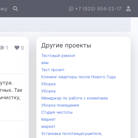
нку
+7 (920) 954-22-17
Другие проекты
1
0
Тестовый ремонт
вам
Тест проект
Клининг квартиры после Нового Года
утра.
Уборка
тных. Так
Уборка
мчистку,
Менеджер по работе с клиентами
Уборка помещения
Студия чистоты
Маркет
маркет
Установка полотенцесушителя,