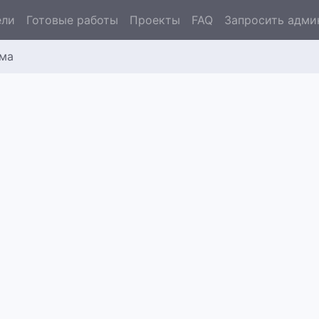
ели
Готовые работы
Проекты
FAQ
Запросить адми
ома