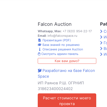
Falcon Auction
Ра
С
Whatsapp, Max:
+7 (920) 954-22-17
Email:
info@falconspace.ru
И
Презентация (PDF)
Г
База знаний по решению
В
Описание решения Auction
И
Смотреть админ-панель
Как вам демо?
Разработано на базе Falcon
Space
ИП Раянов Р.Ш. ОГРНИП
318623400024402
Расчет стоимости моего
проекта