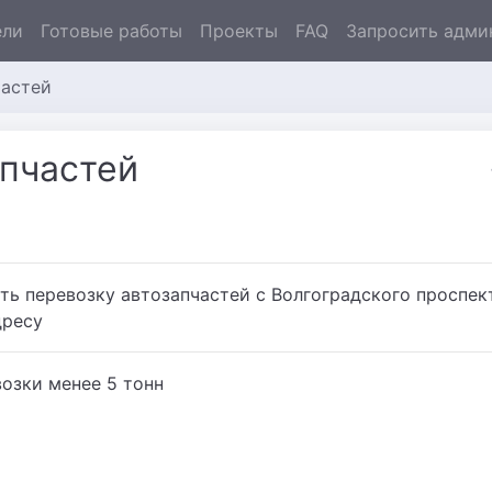
ели
Готовые работы
Проекты
FAQ
Запросить адми
частей
апчастей
ь перевозку автозапчастей с Волгоградского проспек
дресу
озки менее 5 тонн