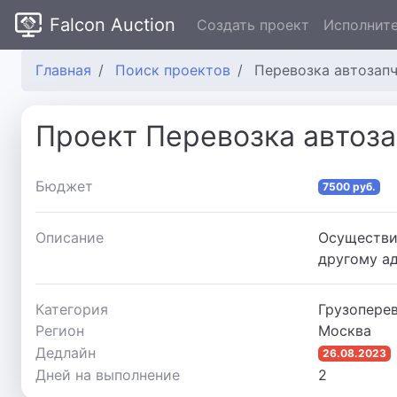
Falcon Auction
Создать проект
Исполнит
Главная
Поиск проектов
Перевозка автозап
Проект Перевозка автоз
Бюджет
7500 руб.
Описание
Осуществит
другому а
Категория
Грузоперев
Регион
Москва
Дедлайн
26.08.2023
Дней на выполнение
2