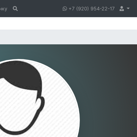
нку
+7 (920) 954-22-17