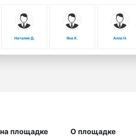
Наталия Д.
Яна К.
Алла Н.
 на площадке
О площадке