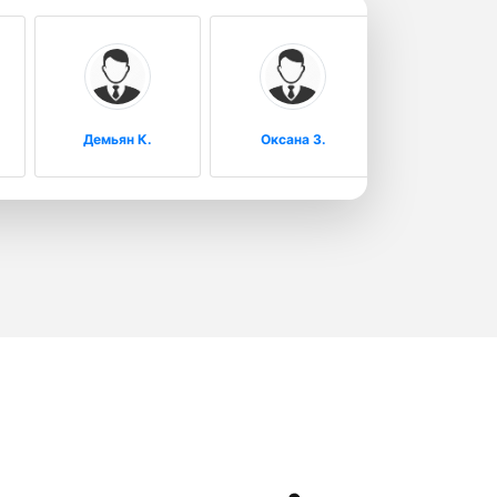
Демьян К.
Оксана З.
Иван Д.