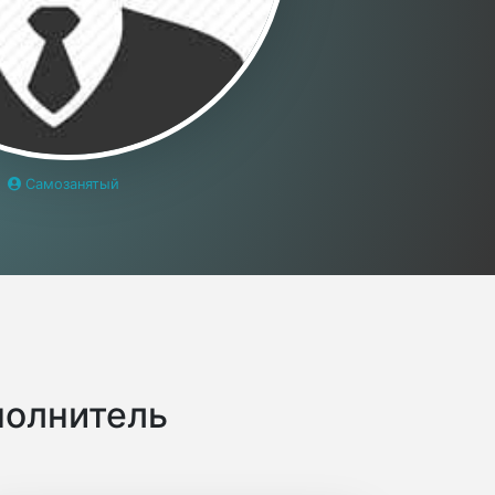
Самозанятый
полнитель