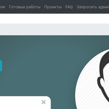
ели
Готовые работы
Проекты
FAQ
Запросить адми