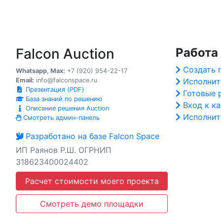
Falcon Auction
Работа
Создать 
Whatsapp, Max:
+7 (920) 954-22-17
Email:
info@falconspace.ru
Исполнит
Презентация (PDF)
Готовые 
База знаний по решению
Вход к к
Описание решения Auction
Исполнит
Смотреть админ-панель
Разработано на базе Falcon Space
ИП Раянов Р.Ш. ОГРНИП
318623400024402
Расчет стоимости моего проекта
Смотреть демо площадки