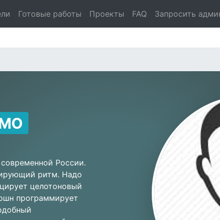
ели
Готовые работы
Проекты
FAQ
Запросить адми
EMO
 современной России.
рирующий ритм. Надо
уцирует целотоновый
оршн программирует
подобный