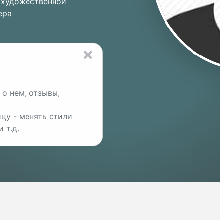
 художественной
ера
о нем, отзывы,
цу - менять стили
 т.д.