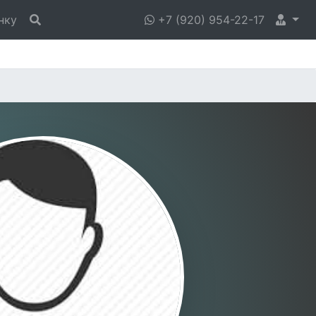
нку
+7 (920) 954-22-17