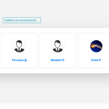
и
Найти исполнителя...
Татьяна Д.
Филипп К.
Сеня Р.